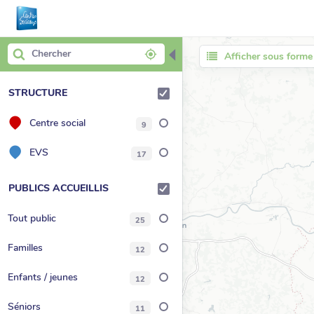
◀
Afficher sous forme 
STRUCTURE
Centre social
9
EVS
17
PUBLICS ACCUEILLIS
Tout public
25
Familles
12
Enfants / jeunes
12
Séniors
11