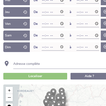
Mer
De
à
Jeu
De
à
Ven
De
à
Sam
De
à
Dim
De
à
Adresse complète
Localiser
Aide ?
+
−