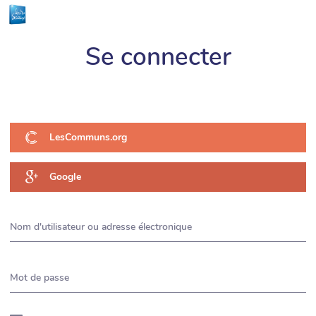
Animation de la vie sociale en Lot-et-
Se connecter
Garonne (47)
LesCommuns.org
Google
Nom d'utilisateur ou adresse électronique
Mot de passe